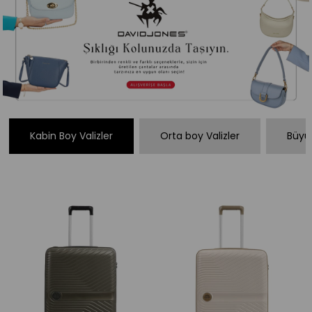
Kabin Boy Valizler
Orta boy Valizler
Büyük