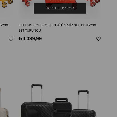
ÜCRETSIZ KARGO
015239-
PIEL LINO POLİPROPİLEN 4'LÜ VALİZ SETİ PL015239-
SET TURUNCU
₺11.089,99