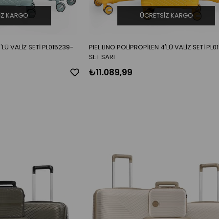
IZ KARGO
ÜCRETSIZ KARGO
'LÜ VALİZ SETİ PL015239-
PIEL LINO POLİPROPİLEN 4'LÜ VALİZ SETİ PL
SET SARI
₺11.089,99