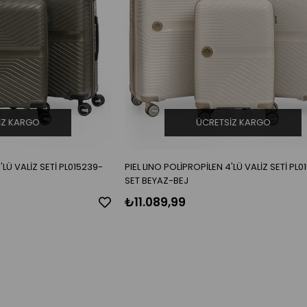
IZ KARGO
ÜCRETSIZ KARGO
'LÜ VALİZ SETİ PL015239-
PIEL LINO POLİPROPİLEN 4'LÜ VALİZ SETİ PL
SET BEYAZ-BEJ
₺11.089,99