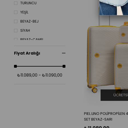
TURUNCU
YEŞİL
BEYAZ-BEJ
SİYAH
BEYAZ-CAMEL
BEYAZ-MAVİ
Fiyat Aralığı
₺11.089,00 - ₺11.090,00
ÜCRETS
PIEL LINO POLİPROPİLEN 4
SET BEYAZ-SARI