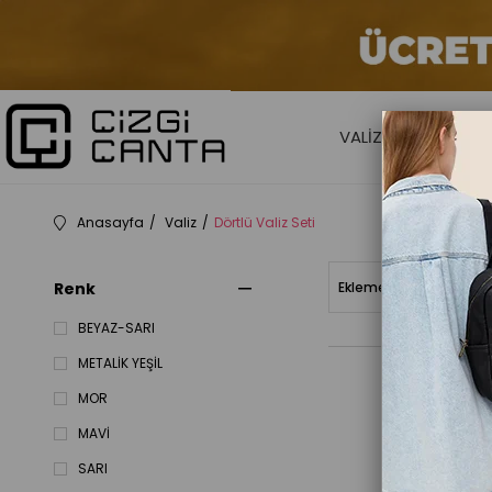
VALİZ
KADIN ÇANTA
Anasayfa
Valiz
Dörtlü Valiz Seti
Renk
Ekleme Tarihine Göre (
BEYAZ-SARI
METALİK YEŞİL
MOR
MAVİ
SARI