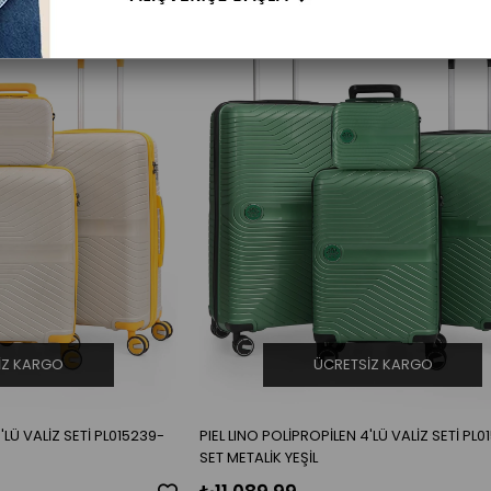
IZ KARGO
ÜCRETSIZ KARGO
'LÜ VALİZ SETİ PL015239-
PIEL LINO POLİPROPİLEN 4'LÜ VALİZ SETİ PL
SET METALİK YEŞİL