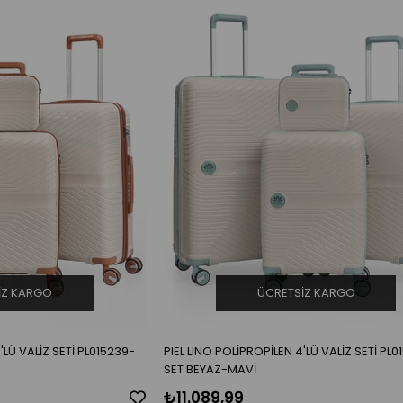
IZ KARGO
ÜCRETSIZ KARGO
'LÜ VALİZ SETİ PL015239-
PIEL LINO POLİPROPİLEN 4'LÜ VALİZ SETİ PL
SET BEYAZ-MAVİ
₺11.089,99