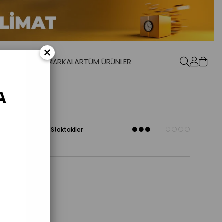
×
0
TASI
CÜZDAN
MARKALAR
TÜM ÜRÜNLER
öre (Azalan)
Stoktakiler