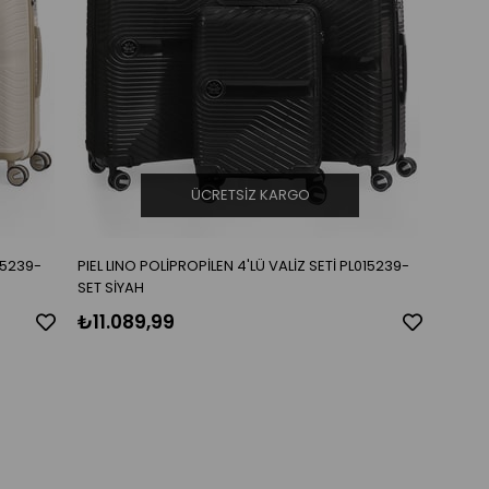
ÜCRETSIZ KARGO
015239-
PIEL LINO POLİPROPİLEN 4'LÜ VALİZ SETİ PL015239-
SET SİYAH
₺11.089,99