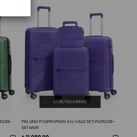
ÜCRETSIZ KARGO
015239-
PIEL LINO POLİPROPİLEN 4'LÜ VALİZ SETİ PL015239-
SET MOR