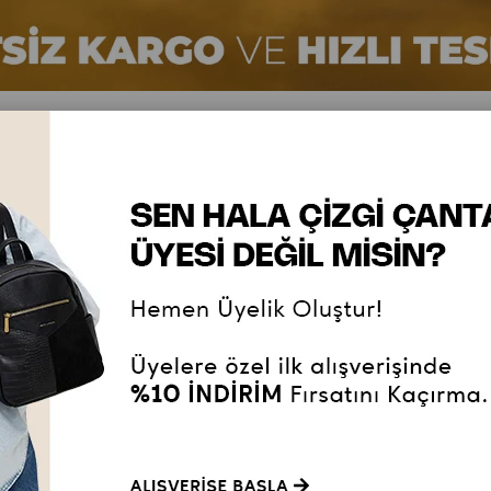
ERKEK ÇANTA
SEYAHAT & SPOR ÇANTA
EVRAK ÇANTASI
OKUL ÇAN
Y-E)
Ekleme Tarihine Göre (E-Y)
Fiyata Göre (Artan)
Fiyata G