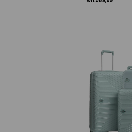
₺11.089,99